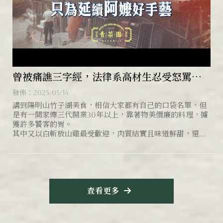
曾被痛譙三字經，法律系高材生忍受怒罵，
只為傳承阿嬤手藝！雞湯推薦/白斬雞腿宅配
發佈：2025/05/14
講到陽明山竹子湖美食，相信大家都有自己的口袋名單，但
是有一間家傳三代開業30年以上，靠著物美價廉的料理，擄
獲許多饕客的胃。
其中又以白斬放山雞最受歡迎，肉質結實且味道鮮甜，還有
各種山產野
查看更多