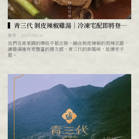
▍青三代 剝皮辣椒雞湯｜冷凍宅配即將登場
▍剝皮辣椒雞湯/剝皮辣椒雞湯推薦
發佈：2025/06/16
我們從青菜園的傳統手藝出發，融合剝皮辣椒的微辣甘甜，
讓雞湯擁有更豐富的層次感，青三代的新風味，延續老手
藝。