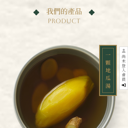
我們的產品
PRODUCT
一
尚
未
顆
登
地
入
會
瓜
員
湯