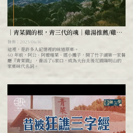
｜青菜園的根，青三代的魂｜雞湯推薦/雞湯
宅配
發佈：2025/06/16
這裡，是許多人記憶裡的味道原鄉。
40 年前，阿公、阿嬤種菜、擺小攤子，開了竹子湖第一家餐
廳『青菜園』，養活了6家口，成為大台北後花園陽明山的
家鄉味代名詞。