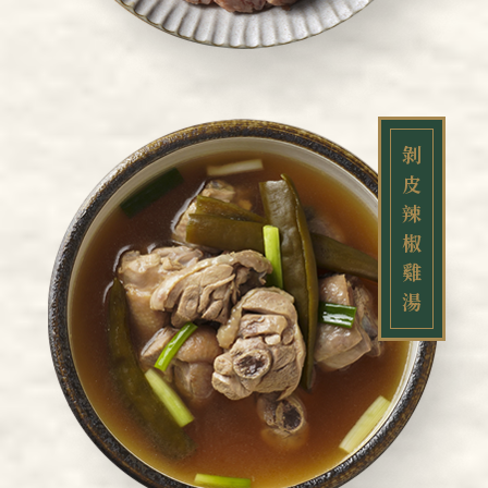
剝
皮
辣
椒
雞
湯