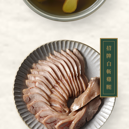
招
牌
白
斬
雞
腿