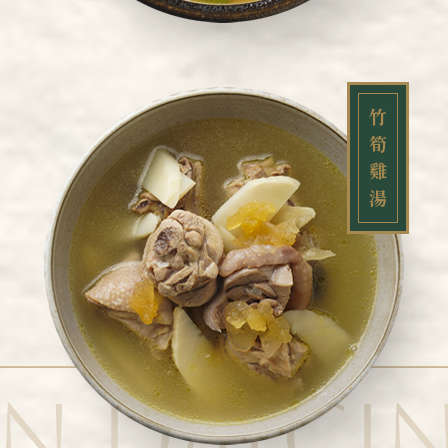
竹
筍
雞
湯